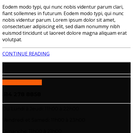
Eodem modo typi, qui nunc nobis videntur parum clari,
fiant sollemnes in futurum. Eodem modo typi, qui nunc
nobis videntur parum. Lorem ipsum dolor sit amet,
consectetuer adipiscing elit, sed diam nonummy nibh
euismod tincidunt ut laoreet dolore magna aliquam erat
volutpat.
CONTINUE READING
APPELEZ-NOUS
514 278 8858
Du Lundi à Jeudi: 11h00 à 22h00
Vendredi et Samedi: 11h00 à 23h00
Dimanche: 11h00 à 21h00